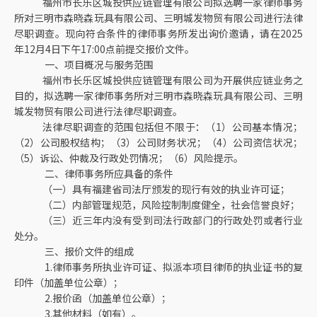
福州市长乐区城投供应链管理有限公司拟选聘一家律师事务
所对三明市森晓森玩具有限公司、三明城发物贸有限公司进行法律
尽职调查。现向符合条件的律师事务所发出询价邀请，
请在
202
5
年12月4日下午17:00点前提交报价文件。
一、项目概况与服务范围
福州市长乐区城投供应链管理有限公司为开展供应链业务之
目的，拟选聘一家律师事务所对三明市森晓森玩具有限公司、三明
城发物贸有限公司进行法律尽职调查。
法律尽职调查的范围包括但不限于：（
1）公司基本情况；
（2）公司股权结构；（3）公司财务状况；（4）公司资信状况；
（5）诉讼、仲裁及行政处罚情况；（6）风险提示。
二、律师事务所应具备的条件
（一）具有福建省司法厅颁发的现行有效的执业许可证
；
（二）内部管理规范，风险控制制度健全，社会信誉良好；
（三）近三年内没有受到司法行政部门的行政处罚或者行业
处分。
三、报价文件的组成
1.律师事务所执业许可证、拟派本项目律师的执业证书的复
印件（加盖单位公章）；
2.报价函（加盖单位公章）；
3.其他材料（如有）。